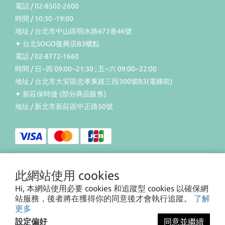
電話 / 02-8502-2600
時間 / 10:30 -19:00
地址 / 台北市中山區明水路672巷46號
✦ 台北SOGO復興店B3櫃點
電話 / 02-8772-1660
時間 / 日~四 09:00~21:30 ; 五~六 09:00~22:00
地址 / 台北市大安區忠孝東路三段300號B3(電梯前)
✦ 新莊保時捷 (部分商品販售)
地址 / 新北市新莊區中正路50號
此網站使用 cookies
$
TWD
繁體中文
Hi, 本網站使用必要 cookies 和追蹤型 cookies 以確保網
站服務，後者將在獲得你的同意後才會執行追蹤。
了解
更多
設定偏好
同意並繼續