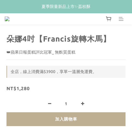
𝙒𝙚𝙡𝙘𝙤𝙢𝙚💝 新加入會員贈$𝟭𝟬𝟬購物金
夏季限量新品上市✨荔枝酥
𝙒𝙚𝙡𝙘𝙤𝙢𝙚💝 新加入會員贈$𝟭𝟬𝟬購物金
朵娜4吋【Francis旋轉木馬】
👑蘋果日報蛋糕評比冠軍_ 無麩質蛋糕
全店，線上消費滿$3900，享單一溫層免運費。
NT$1,280
加入購物車