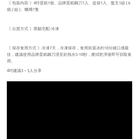
《 包裝內容 》
4
吋蛋糕
1
個、品牌蛋糕鋼刀
1
入、提袋
1
入、盤叉
1
組
( 6
個
/
組
)
、蠟燭
1
隻
《 出貨方式 》黑貓宅配
-
冷凍
《 保存食用方式 》冷凍
7
天，冷凍保存，食用前退冰約
10
分鐘口感最
佳，建議使用品牌蛋糕鋼刀浸至於熱水
5-10
秒，擦拭乾淨後即可切取食
用。
4
吋建議
3 ~ 5
人分享