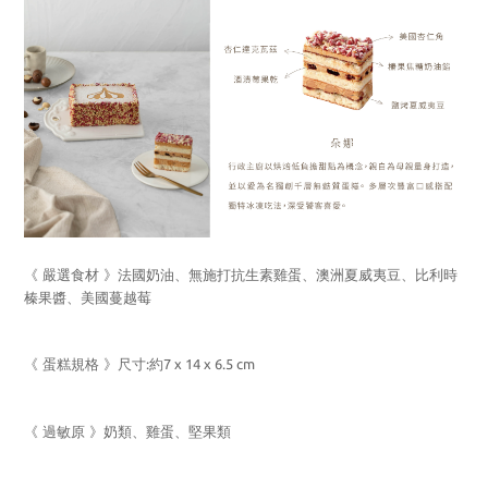
《 嚴選食材 》
法國奶油、無施打抗生素雞蛋、澳洲夏威夷豆、比利時
榛果醬、美國蔓越莓
《 蛋糕規格 》尺寸
:
約
7 x 14 x 6.5 cm
《 過敏原 》奶類、雞蛋、堅果類