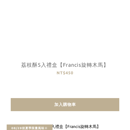
荔枝酥5入禮盒【Francis旋轉木馬】
NT$450
加入購物車
𝟬𝟴/𝟮𝟴前夏季限量風味☀️