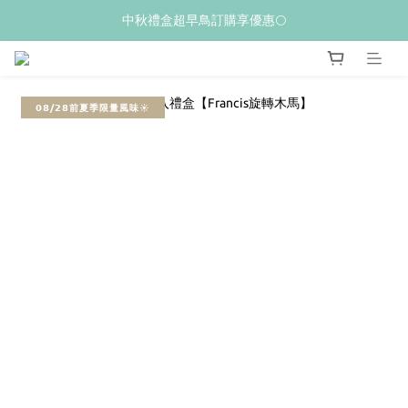
𝙒𝙚𝙡𝙘𝙤𝙢𝙚💝 新加入會員贈$𝟭𝟬𝟬購物金
中秋禮盒超早鳥訂購享優惠🌕
夏季限量新品上市✨荔枝酥
𝙒𝙚𝙡𝙘𝙤𝙢𝙚💝 新加入會員贈$𝟭𝟬𝟬購物金
𝟬𝟴/𝟮𝟴前夏季限量風味☀️