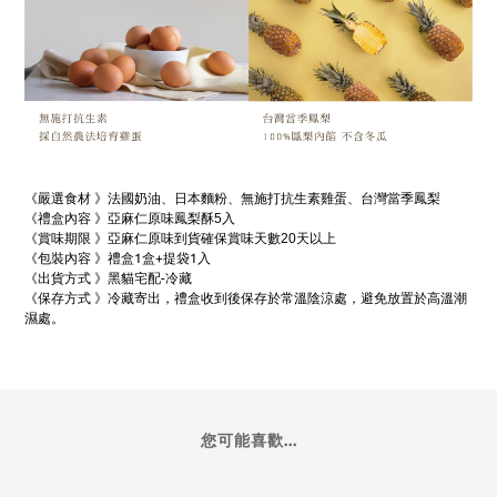
《嚴選食材 》法國奶油、日本麵粉、無施打抗生素雞蛋、台灣當季鳳梨
《禮盒內容 》亞麻仁原味鳳梨酥5入
《賞味期限 》
亞麻仁原味到貨確保賞味天數
20
天以上
《包裝內容 》禮盒
1
盒
+
提袋
1
入
《出貨方式 》黑貓宅配
-
冷藏
《保存方式 》冷藏寄出，禮盒收到後保存於常溫陰涼處，避免放置於高溫潮
濕處。
您可能喜歡...