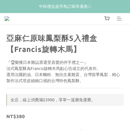
𝙒𝙚𝙡𝙘𝙤𝙢𝙚💝 新加入會員贈$𝟭𝟬𝟬購物金
中秋禮盒超早鳥訂購享優惠🌕
夏季限量新品上市✨荔枝酥
𝙒𝙚𝙡𝙘𝙤𝙢𝙚💝 新加入會員贈$𝟭𝟬𝟬購物金
亞麻仁原味鳳梨酥5入禮盒
【Francis旋轉木馬】
『🏆榮獲日本雜誌票選受喜愛的伴手禮之一』
法式鳳梨酥為Francis旋轉木馬點心坊成立的代表作。
選用法國奶油、日本麵粉、無抗生素雞蛋、台灣當季鳳梨，精心
製作法式塔皮細緻口感的台灣特色鳳梨酥。
全店，線上消費滿$3900，享單一溫層免運費。
NT$380