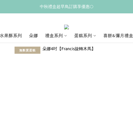
𝙒𝙚𝙡𝙘𝙤𝙢𝙚💝 新加入會員贈$𝟭𝟬𝟬購物金
中秋禮盒超早鳥訂購享優惠🌕
夏季限量新品上市✨荔枝酥
𝙒𝙚𝙡𝙘𝙤𝙢𝙚💝 新加入會員贈$𝟭𝟬𝟬購物金
水果酥系列
朵娜
禮盒系列
蛋糕系列
喜餅&彌月禮
無麩質蛋糕