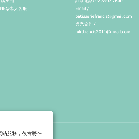
訂購須知
訂購電話/ 02-8502-2600
INE@專人客服
Email /
patisseriefrancis@gmail.com
異業合作 /
mktfrancis2011@gmail.com
以確保網站服務，後者將在