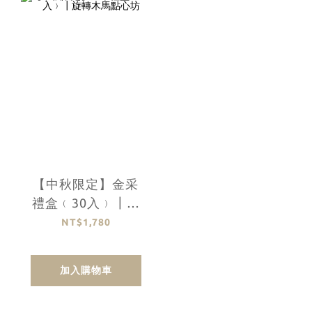
【中秋限定】金采
禮盒﹙30入﹚┃旋
轉木馬點心坊
NT$1,780
加入購物車