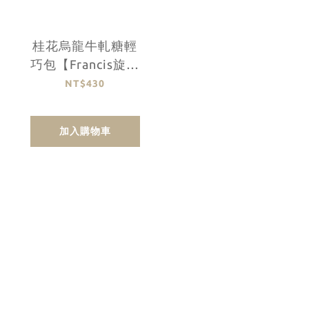
桂花烏龍牛軋糖輕
巧包【Francis旋轉
木馬】
NT$430
加入購物車