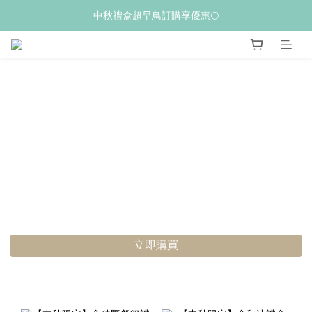
𝙒𝙚𝙡𝙘𝙤𝙢𝙚💝 新加入會員贈$𝟭𝟬𝟬購物金
中秋禮盒超早鳥訂購享優惠🌕
夏季限量新品上市✨荔枝酥
𝙒𝙚𝙡𝙘𝙤𝙢𝙚💝 新加入會員贈$𝟭𝟬𝟬購物金
立即購買