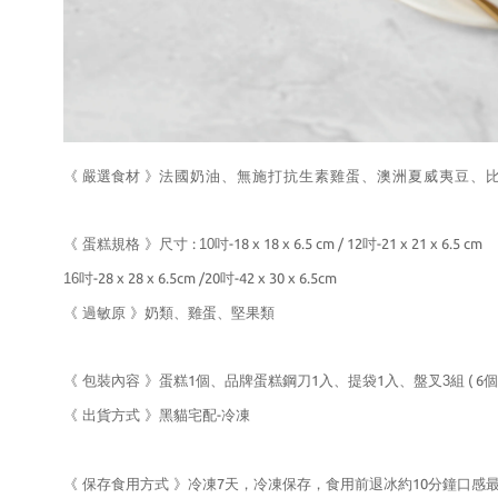
《 嚴選食材 》
法國奶油、無施打抗生素雞蛋、澳洲夏威夷豆、
《 蛋糕規格 》尺寸
:
10
吋
-18 x 18 x 6.5 cm / 12
吋
-21 x 21 x 6.5 cm
16
吋
-28 x 28 x 6.5cm /20
吋
-42 x 30 x 6.5cm
《 過敏原 》奶類、雞蛋、堅果類
《 包裝內容 》蛋糕
1
個、品牌蛋糕鋼刀
1
入、提袋
1
入、盤叉3組
( 6
個
《 出貨方式 》黑貓宅配
-
冷凍
《 保存食用方式 》冷凍
7
天，冷凍保存，食用前退冰約
10
分鐘口感