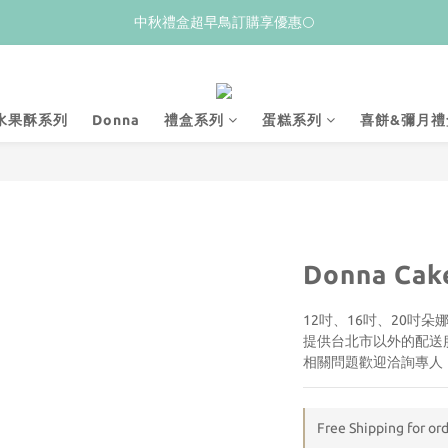
𝙒𝙚𝙡𝙘𝙤𝙢𝙚💝 新加入會員贈$𝟭𝟬𝟬購物金
中秋禮盒超早鳥訂購享優惠🌕
夏季限量新品上市✨荔枝酥
𝙒𝙚𝙡𝙘𝙤𝙢𝙚💝 新加入會員贈$𝟭𝟬𝟬購物金
水果酥系列
Donna
禮盒系列
蛋糕系列
喜餅&彌月禮
Donna Cake
12吋、16吋、20吋
提供台北市以外的配送服
相關問題歡迎洽詢專人
Free Shipping for or