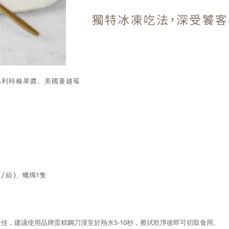
比利時榛果醬、美國蔓越莓
/
組
)
、蠟燭
1
隻
最佳，建議使用品牌蛋糕鋼刀浸至於熱水
5-10
秒，擦拭乾淨後即可切取食用。