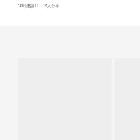
10
吋建議
11 ~ 15
人分享