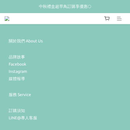
𝙒𝙚𝙡𝙘𝙤𝙢𝙚💝 新加入會員贈$𝟭𝟬𝟬購物金
中秋禮盒超早鳥訂購享優惠🌕
夏季限量新品上市✨荔枝酥
𝙒𝙚𝙡𝙘𝙤𝙢𝙚💝 新加入會員贈$𝟭𝟬𝟬購物金
關於我們 About Us
品牌故事
Facebook
Instagram
媒體報導
服務 Service
訂購須知
LINE@專人客服