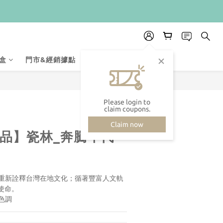
盒
門市&經銷據點
membership-system
Please login to
claim coupons.
Claim now
𝒄𝒊𝒔選品】瓷林_奔騰年代
，重新詮釋台灣在地文化；循著豐富人文軌
使命。
色調