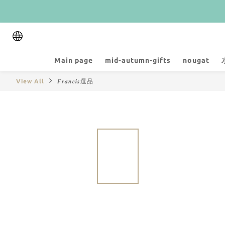
Main page
mid-autumn-gifts
nougat
View All
𝑭𝒓𝒂𝒏𝒄𝒊𝒔選品