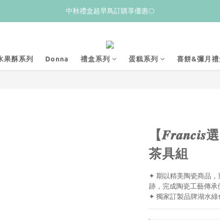
𝙒𝙚𝙡𝙘𝙤𝙢𝙚💝 新加入會員贈$𝟭𝟬𝟬購物金
中秋禮盒超早鳥訂購享優惠🌕
夏季限量新品上市✨荔枝酥
𝙒𝙚𝙡𝙘𝙤𝙢𝙚💝 新加入會員贈$𝟭𝟬𝟬購物金
水果酥系列
Donna
禮盒系列
蛋糕系列
喜餅&彌月禮
【𝑭𝒓𝒂𝒏
茶具組
✦ 期以精美陶瓷商品
跡，完成陶瓷工藝傳承
✦ 獨家訂製品牌湖水綠