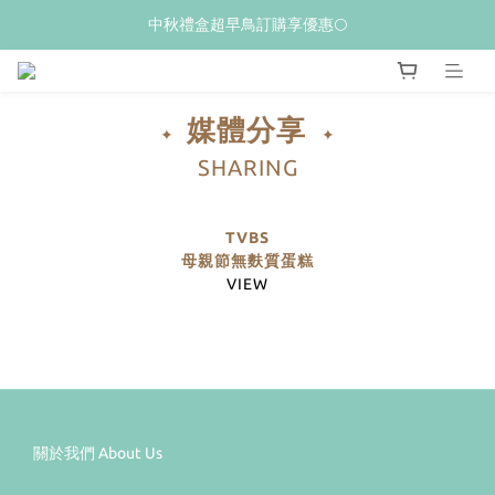
𝙒𝙚𝙡𝙘𝙤𝙢𝙚💝 新加入會員贈$𝟭𝟬𝟬購物金
中秋禮盒超早鳥訂購享優惠🌕
夏季限量新品上市✨荔枝酥
媒體分享
𝙒𝙚𝙡𝙘𝙤𝙢𝙚💝 新加入會員贈$𝟭𝟬𝟬購物金
✦
✦
SHARING
TVBS
母親節無麩質蛋糕
VIEW
關於我們 About Us