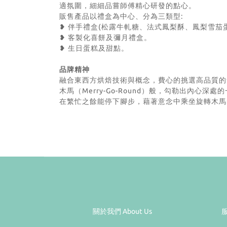
適氛圍，細細品嘗師傅精心研發的點心。
販售產品以禮盒為中心、分為三類型:
❥ 伴手禮盒(松露牛軋糖、法式鳳梨酥、鳳梨雪茄
❥ 客製化喜餅及彌月禮盒。
❥ 生日蛋糕及甜點。
品牌精神
融合東西方烘焙技術與概念，費心的挑選高品質的食
木馬（Merry-Go-Round）般，勾勒出內心深
在繁忙之餘能停下腳步，藉著意念中乘坐旋轉木馬的起
關於我們 About Us
服