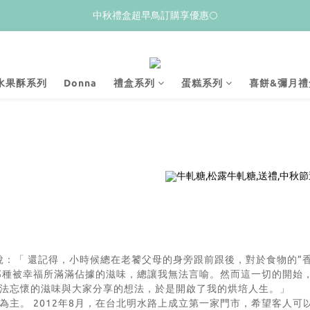
𝙒𝙚𝙡𝙘𝙤𝙢𝙚💝 新加入會員贈$𝟭𝟬𝟬購物金
中秋禮盒超早鳥訂購享優惠🌕
夏季限量新品上市✨荔枝酥
𝙒𝙚𝙡𝙘𝙤𝙢𝙚💝 新加入會員贈$𝟭𝟬𝟬購物金
水果酥系列
Donna
禮盒系列
蛋糕系列
喜餅&彌月禮
is說：「 還記得，小時候總在老饕父母的身旁跟前跟後，對於食物的
那種被幸福所滿滿佔據的滋味，總讓我無法言喻。然而這一切的開始
法忘懷的滋味與大家分享的想法，於是開啟了我的烘培人生。」
酥為主。 2012年8月，在台北明水路上成立第一家門市，希望客人