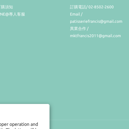
訂購須知
訂購電話/ 02-8502-2600
INE@專人客服
Email /
patisseriefrancis@gmail.com
異業合作 /
mktfrancis2011@gmail.com
roper operation and