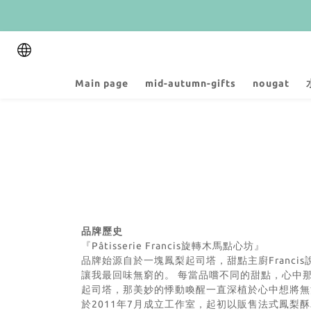
Main page
mid-autumn-gifts
nougat
品牌歷史
『Pâtisserie Francis旋轉木馬點心坊』
品牌始源自於一塊鳳梨起司塔，甜點主廚Franc
讓我最回味無窮的。 每當品嚐不同的甜點，心中
起司塔，那美妙的悸動喚醒一直深植於心中想將無
於2011年7月成立工作室，起初以販售法式鳳梨