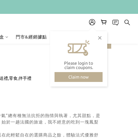
盒
門市&經銷據點
membership-system
next
prev
Please login to
claim coupons.
Claim now
”香氣”總有種無法抗拒的熱情與執著，尤其甜點，是
，始於一趟法國的旅途，我不經意的吃到一塊鳳梨
可以在此輕鬆自在的選購商品之餘，體驗法式優雅舒