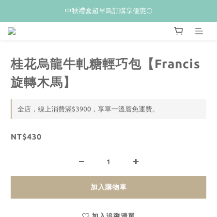
𝙒𝙚𝙡𝙘𝙤𝙢𝙚💝 新加入會員贈$𝟭𝟬𝟬購物金
中秋禮盒超早鳥訂購享優惠🌕
夏季限量新品上市✨荔枝酥
𝙒𝙚𝙡𝙘𝙤𝙢𝙚💝 新加入會員贈$𝟭𝟬𝟬購物金
桂花烏龍牛軋糖輕巧包【Francis
旋轉木馬】
全店，線上消費滿$3900，享單一溫層免運費。
NT$430
加入購物車
加入追蹤清單