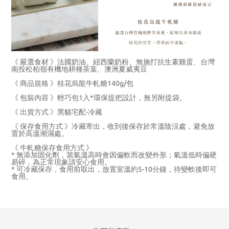
《 嚴選食材 》法國奶油、紐西蘭奶粉、無施打抗生素雞蛋、台灣
南投松柏嶺有機地耕種茶葉、澳洲夏威夷豆
《 商品規格 》桂花烏龍牛軋糖140g/包
《 包裝內容 》輕巧包1入*環保提把設計，無另附提袋。
《 出貨方式 》黑貓宅配-冷藏
《 保存食用方式 》冷藏寄出，收到後保存於常溫陰涼處，避免放
置於高溫潮濕處。
《 牛軋糖保存食用方式 》
* 無添加固化劑，當氣溫高時會因偏軟而改變外形；氣溫低時偏硬
易碎，為正常現象請安心食用。
* 可冷藏保存，食用前取出，放置室溫約5-10分鐘，待變軟後即可
食用。