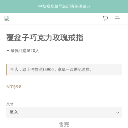
𝙒𝙚𝙡𝙘𝙤𝙢𝙚💝 新加入會員贈$𝟭𝟬𝟬購物金
中秋禮盒超早鳥訂購享優惠🌕
夏季限量新品上市✨荔枝酥
𝙒𝙚𝙡𝙘𝙤𝙢𝙚💝 新加入會員贈$𝟭𝟬𝟬購物金
覆盆子巧克力玫瑰戒指
✦ 最低訂購量20入
全店，線上消費滿$3900，享單一溫層免運費。
NT$98
尺寸
售完