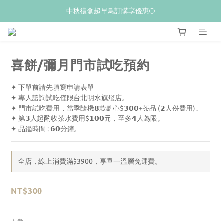
𝙒𝙚𝙡𝙘𝙤𝙢𝙚💝 新加入會員贈$𝟭𝟬𝟬購物金
中秋禮盒超早鳥訂購享優惠🌕
夏季限量新品上市✨荔枝酥
𝙒𝙚𝙡𝙘𝙤𝙢𝙚💝 新加入會員贈$𝟭𝟬𝟬購物金
喜餅/彌月門市試吃預約
✦ 下單前請先填寫申請表單
✦ 專人諮詢試吃僅限台北明水旗艦店。
✦ 門市試吃費用，當季隨機𝟴款點心$𝟯𝟬𝟬+茶品 (𝟮人份費用)。
✦ 第𝟯人起酌收茶水費用$𝟭𝟬𝟬元，至多𝟰人為限。
✦ 品鑑時間 : 𝟲𝟬分鐘。
全店，線上消費滿$3900，享單一溫層免運費。
NT$300