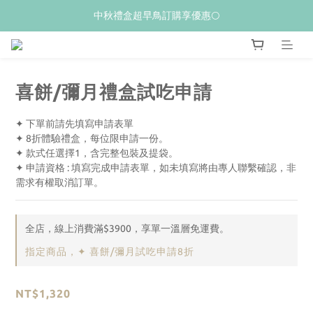
𝙒𝙚𝙡𝙘𝙤𝙢𝙚💝 新加入會員贈$𝟭𝟬𝟬購物金
中秋禮盒超早鳥訂購享優惠🌕
夏季限量新品上市✨荔枝酥
𝙒𝙚𝙡𝙘𝙤𝙢𝙚💝 新加入會員贈$𝟭𝟬𝟬購物金
喜餅/彌月禮盒試吃申請
✦ 下單前請先填寫申請表單
✦ 8折體驗禮盒，每位限申請一份。
✦ 款式任選擇1，含完整包裝及提袋。
✦ 申請資格 : 填寫完成申請表單，如未填寫將由專人聯繫確認，非
需求有權取消訂單。
全店，線上消費滿$3900，享單一溫層免運費。
指定商品，✦ 喜餅/彌月試吃申請8折
NT$1,320