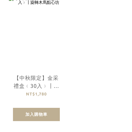
【中秋限定】金采
禮盒﹙30入﹚┃旋
轉木馬點心坊
NT$1,780
加入購物車