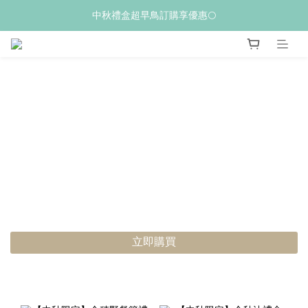
𝙒𝙚𝙡𝙘𝙤𝙢𝙚💝 新加入會員贈$𝟭𝟬𝟬購物金
中秋禮盒超早鳥訂購享優惠🌕
夏季限量新品上市✨荔枝酥
𝙒𝙚𝙡𝙘𝙤𝙢𝙚💝 新加入會員贈$𝟭𝟬𝟬購物金
立即購買