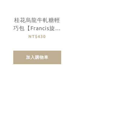
桂花烏龍牛軋糖輕
巧包【Francis旋轉
木馬】
NT$430
加入購物車