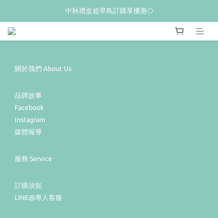
𝙒𝙚𝙡𝙘𝙤𝙢𝙚💝 新加入會員贈$𝟭𝟬𝟬購物金
中秋禮盒超早鳥訂購享優惠🌕
夏季限量新品上市✨荔枝酥
𝙒𝙚𝙡𝙘𝙤𝙢𝙚💝 新加入會員贈$𝟭𝟬𝟬購物金
關於我們 About Us
品牌故事
Facebook
Instagram
媒體報導
服務 Service
訂購須知
LINE@專人客服